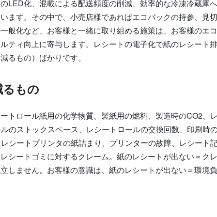
のLED化、混載による配送頻度の削減、効率的な冷凍冷蔵庫
思います。その中で、小売店様であればエコバックの持参、見
の一般化など、お客様と一緒に取り組める施策は、お客様のエ
ヤルティ向上に寄与します。レシートの電子化で紙のレシート
に減るもの）ばかりです。
減るもの
ートロール紙用の化学物質、製紙用の燃料、製造時のCO2、
ールのストックスペース、レシートロールの交換回数、印刷時
、レシートプリンタの紙詰まり、プリンターの故障、レシート
、レシートゴミに対するクレーム。紙のレシートが出ない＝ク
成立しません。お客様の意識は、紙のレシートが出ない＝環境