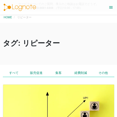
サービスについてのご質問、導入のご相談はお電話でどうぞ。
menu
03-6661-6444
（平日10:00 - 17:00）
HOME
リピーター
タグ: リピーター
すべて
販売促進
集客
経費削減
その他