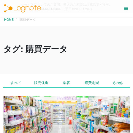
サービスについてのご質問、導入のご相談はお電話でどうぞ。
menu
03-6661-6444
（平日10:00 - 17:00）
HOME
購買データ
タグ: 購買データ
すべて
販売促進
集客
経費削減
その他